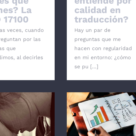
es que
entiende por
nes? La
calidad en
 17100
traducción?
s veces, cuando
Hay un par de
eguntan por las
preguntas que me
as que
hacen con regularidad
imos, al decirles
en mi entorno: ¿cómo
se pu [...]
Memorias corporativas:
ucciones que retan
traducción de logros,
objetivos y valores