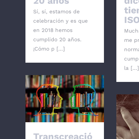
20 años
dic
tie
Sí, sí, estamos de
ISO
celebración y es que
en 2018 hemos
Mucha
cumplido 20 años.
me pr
¡Cómo p [...]
norm
cumpl
la [...]
Transcreación: traducción
creativa
Trad
Transcreació