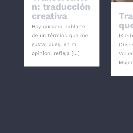
n: traducción
creativa
Tr
que
Hoy quisiera hablarte
de un término que me
IX In
gusta; pues, en mi
Obser
opinión, refleja [...]
Viole
Mujer 