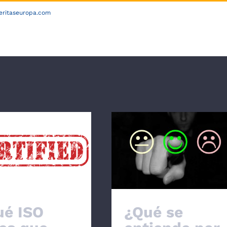
eritaseuropa.com
¿QUÉ HACEMOS?
NOSOT
ué ISO dices que
¿Qué se entiende por
nes? La ISO 17100
calidad en traducción?
ué ISO
¿Qué se