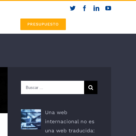
Twitter
Facebook
LinkedIn
YouTube
ROS
Español
PRESUPUESTO
Search
for:
Una web
internacional no es
una web traducida: