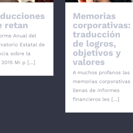
aducciones
Memorias
 retan
corporativas:
traducción
forme Anual del
de logros,
vatorio Estatal de
objetivos y
ncia sobre la
valores
2015 Mi p [...]
A muchos profanos las
memorias corporativas
llenas de informes
financieros les [...]